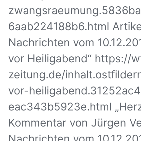
zwangsraeumung.5836ba
6aab224188b6.html Artikel
Nachrichten vom 10.12.2
vor Heiligabend“ https://
zeitung.de/inhalt.ostfil
vor-heiligabend.31252a
eac343b5923e.html „Herz
Kommentar von Jürgen Veit
Nachrichten vom 10.12.201