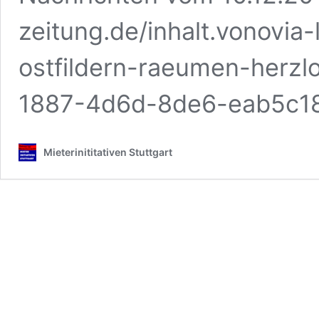
zeitung.de/inhalt.vonovia
ostfildern-raeumen-herz
1887-4d6d-8de6-eab5c18
Mieterinititativen Stuttgart