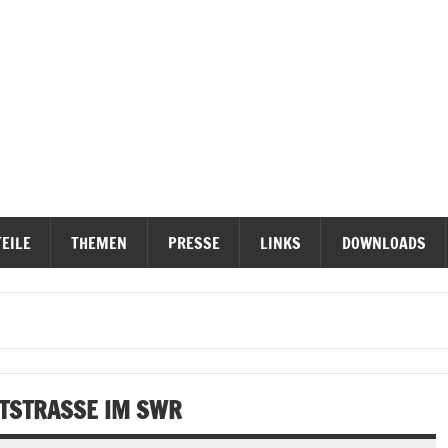
ieterinititativen Stuttgart
erteidigen
EILE
THEMEN
PRESSE
LINKS
DOWNLOADS
TSTRASSE IM SWR