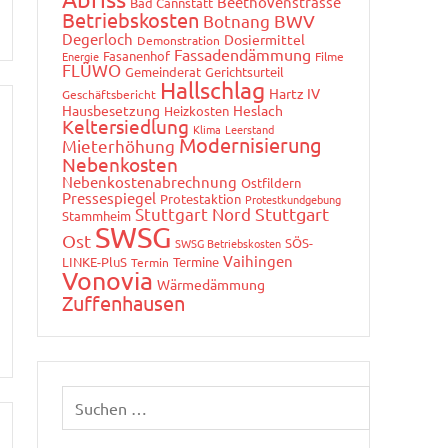
Beethovenstrasse
Bad Cannstatt
Betriebskosten
Botnang
BWV
Degerloch
Dosiermittel
Demonstration
Fassadendämmung
Fasanenhof
Energie
Filme
FLÜWO
Gemeinderat
Gerichtsurteil
Hallschlag
Hartz IV
Geschäftsbericht
Hausbesetzung
Heslach
Heizkosten
Keltersiedlung
Klima
Leerstand
Modernisierung
Mieterhöhung
Nebenkosten
Nebenkostenabrechnung
Ostfildern
Pressespiegel
Protestaktion
Protestkundgebung
Stuttgart Nord
Stuttgart
Stammheim
SWSG
Ost
SÖS-
SWSG Betriebskosten
Vaihingen
LINKE-PluS
Termine
Termin
Vonovia
Wärmedämmung
Zuffenhausen