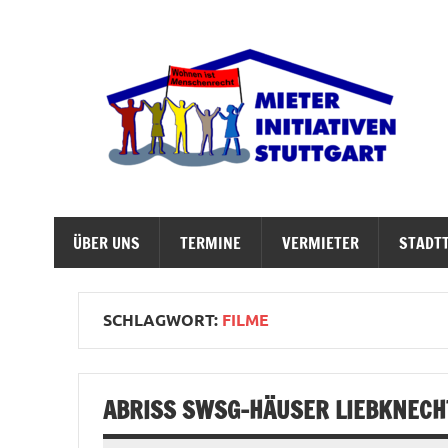
Zum
Inhalt
springen
M
Abrisswahn stoppen – Bezahlbaren Wohnraum v
ÜBER UNS
TERMINE
VERMIETER
STADTT
SCHLAGWORT:
FILME
ABRISS SWSG-HÄUSER LIEBKNECH