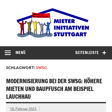
Zum
Inhalt
Miet
springen
Abrisswahn stoppen – Bezahlbaren Wohnraum
verteidigen
MENÜ
SEITENLEISTE
SCHLAGWORT:
SWSG
MODERNISIERUNG BEI DER SWSG: HÖHERE
MIETEN UND BAUPFUSCH AM BEISPIEL
LAUCHHAU
18. Februar 2025