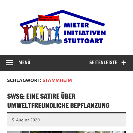
Zum
Inhalt
Miet
springen
Abrisswahn stoppen – Bezahlbaren Wohnraum
verteidigen
MENÜ
SEITENLEISTE
SCHLAGWORT:
STAMMHEIM
SWSG: EINE SATIRE ÜBER
UMWELTFREUNDLICHE BEPFLANZUNG
5. August 2020