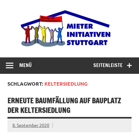
Zum
Inhalt
Miet
springen
Abrisswahn stoppen – Bezahlbaren Wohnraum
verteidigen
MENÜ
SEITENLEISTE
SCHLAGWORT:
KELTERSIEDLUNG
ERNEUTE BAUMFÄLLUNG AUF BAUPLATZ
DER KELTERSIEDLUNG
8. September 2020