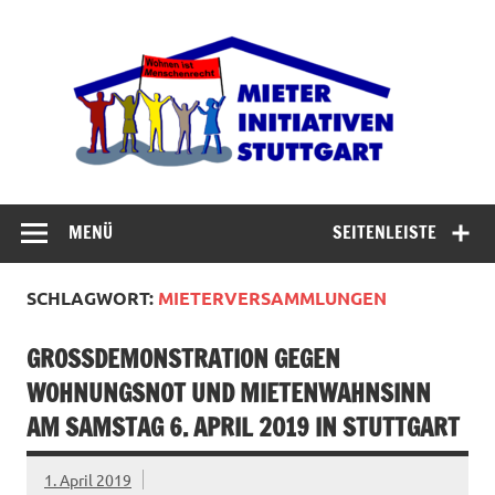
Zum
Inhalt
Miet
springen
Abrisswahn stoppen – Bezahlbaren Wohnraum
verteidigen
MENÜ
SEITENLEISTE
SCHLAGWORT:
MIETERVERSAMMLUNGEN
GROSSDEMONSTRATION GEGEN W
OHNUNGSNOT UND MIETENWAHNSINN A
M SAMSTAG 6. APRIL 2019 IN STUTTGART
1. April 2019