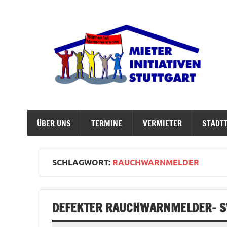
Zum
Inhalt
springen
M
Abrisswahn stoppen – Bezahlbaren Wohnraum v
ÜBER UNS
TERMINE
VERMIETER
STADTT
SCHLAGWORT:
RAUCHWARNMELDER
DEFEKTER RAUCHWARNMELDER- SW