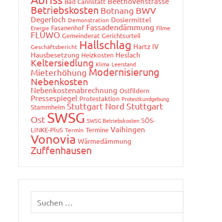
Beethovenstrasse
Bad Cannstatt
Betriebskosten
Botnang
BWV
Degerloch
Dosiermittel
Demonstration
Fassadendämmung
Fasanenhof
Energie
Filme
FLÜWO
Gemeinderat
Gerichtsurteil
Hallschlag
Hartz IV
Geschäftsbericht
Hausbesetzung
Heslach
Heizkosten
Keltersiedlung
Klima
Leerstand
Modernisierung
Mieterhöhung
Nebenkosten
Nebenkostenabrechnung
Ostfildern
Pressespiegel
Protestaktion
Protestkundgebung
Stuttgart Nord
Stuttgart
Stammheim
SWSG
Ost
SÖS-
SWSG Betriebskosten
Vaihingen
LINKE-PluS
Termine
Termin
Vonovia
Wärmedämmung
Zuffenhausen