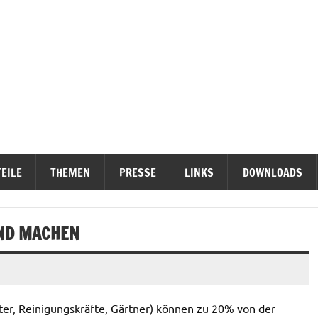
ieterinititativen Stuttgart
erteidigen
EILE
THEMEN
PRESSE
LINKS
DOWNLOADS
END MACHEN
er, Reinigungskräfte, Gärtner) können zu 20% von der