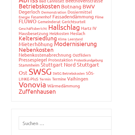
Beethovenstrasse
Bad Cannstatt
Betriebskosten
Botnang
BWV
Degerloch
Dosiermittel
Demonstration
Fassadendämmung
Fasanenhof
Energie
Filme
FLÜWO
Gemeinderat
Gerichtsurteil
Hallschlag
Hartz IV
Geschäftsbericht
Hausbesetzung
Heslach
Heizkosten
Keltersiedlung
Klima
Leerstand
Modernisierung
Mieterhöhung
Nebenkosten
Nebenkostenabrechnung
Ostfildern
Pressespiegel
Protestaktion
Protestkundgebung
Stuttgart Nord
Stuttgart
Stammheim
SWSG
Ost
SÖS-
SWSG Betriebskosten
Vaihingen
LINKE-PluS
Termine
Termin
Vonovia
Wärmedämmung
Zuffenhausen