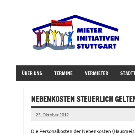
Zum
Inhalt
springen
M
Abrisswahn stoppen – Bezahlbaren Wohnraum v
ÜBER UNS
TERMINE
VERMIETER
STADTT
NEBENKOSTEN STEUERLICH GELT
25. Oktober 2012
Die Personalkosten der Nebenkosten (Hausmeist