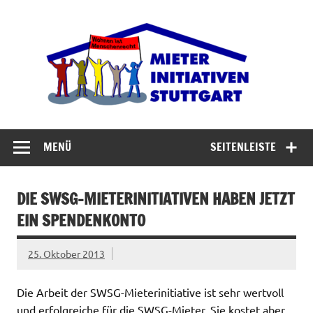
Zum
Inhalt
Miet
springen
Abrisswahn stoppen – Bezahlbaren Wohnraum
verteidigen
MENÜ
SEITENLEISTE
DIE SWSG-MIETERINITIATIVEN HABEN JETZT
EIN SPENDENKONTO
25. Oktober 2013
Die Arbeit der SWSG-Mieterinitiative ist sehr wertvoll
und erfolgreiche für die SWSG-Mieter. Sie kostet aber