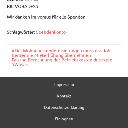
BIC VOBADESS
Wir danken im voraus für alle Spenden.
Schlagwörter:
Spendenkonto
Beitragsnavigation
« Bei Wohnungsmodernisierungen muss das Job-
Center die Mieterhöhung übernehmen
Falsche Berechnung der Betriebskosten durch die
SWSG »
Impressum
Kontakt
Datenschutzerklärung
Einloggen