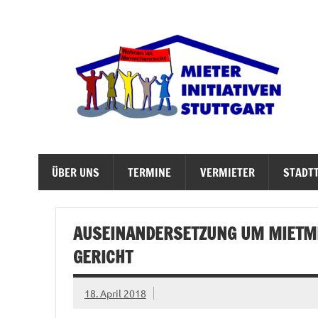
Zum
Inhalt
springen
M
Abrisswahn stoppen – Bezahlbaren Wohnraum v
ÜBER UNS
TERMINE
VERMIETER
STADTT
AUSEINANDERSETZUNG UM MIETM
GERICHT
18. April 2018