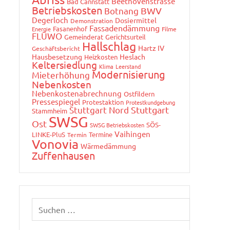
Beethovenstrasse
Bad Cannstatt
Betriebskosten
Botnang
BWV
Degerloch
Dosiermittel
Demonstration
Fassadendämmung
Fasanenhof
Energie
Filme
FLÜWO
Gemeinderat
Gerichtsurteil
Hallschlag
Hartz IV
Geschäftsbericht
Hausbesetzung
Heslach
Heizkosten
Keltersiedlung
Klima
Leerstand
Modernisierung
Mieterhöhung
Nebenkosten
Nebenkostenabrechnung
Ostfildern
Pressespiegel
Protestaktion
Protestkundgebung
Stuttgart Nord
Stuttgart
Stammheim
SWSG
Ost
SÖS-
SWSG Betriebskosten
Vaihingen
LINKE-PluS
Termine
Termin
Vonovia
Wärmedämmung
Zuffenhausen