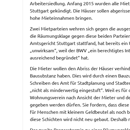
Arbeitersiedlung. Anfang 2015 wurden alle Mi
Stuttgart gekündigt. Die Häuser sollen abgeriss
hohe Mieteinnahmen bringen.
Zwei Mietparteien wehren sich gegen die ausg
die Räumungsklage gegen diese beiden Parteien
Amtsgericht Stuttgart stattfand, hat bereits ein
„unwirksam“, weil der BWV „ein berechtigtes In
ausreichend begründet“ hat.
Die Mieter wollen den Abriss der Häuser verhin
Bausubstanz haben. Dies wird durch einen Bauzus
Schreiben des Amt für Stadtplanung und Stadt
„nicht als minderwertig eingestuft“. Weil es für
Wohnungsverein nach Ansicht der Mieter und de
gegeben werden dürfen. Sie fordern, dass dies
für Menschen mit kleinem Geldbeutel als noch 
diese Schichten wird nicht neu gebaut. Deshalb 
Der zweite Prozesstermin zu einer Räumungskl