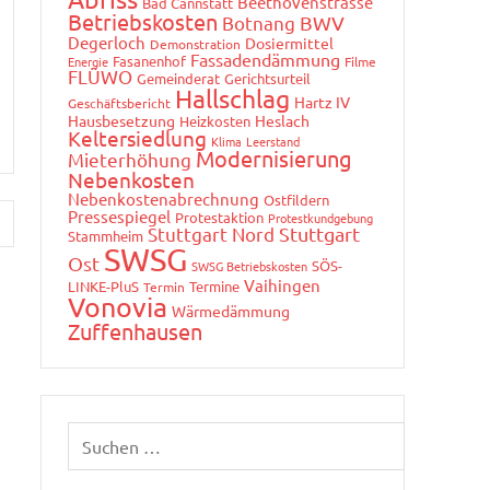
Beethovenstrasse
Bad Cannstatt
Betriebskosten
Botnang
BWV
Degerloch
Dosiermittel
Demonstration
Fassadendämmung
Fasanenhof
Energie
Filme
FLÜWO
Gemeinderat
Gerichtsurteil
Hallschlag
Hartz IV
Geschäftsbericht
Hausbesetzung
Heslach
Heizkosten
Keltersiedlung
Klima
Leerstand
Modernisierung
Mieterhöhung
Nebenkosten
Nebenkostenabrechnung
Ostfildern
Pressespiegel
Protestaktion
Protestkundgebung
Stuttgart Nord
Stuttgart
Stammheim
SWSG
Ost
SÖS-
SWSG Betriebskosten
Vaihingen
LINKE-PluS
Termine
Termin
Vonovia
Wärmedämmung
Zuffenhausen