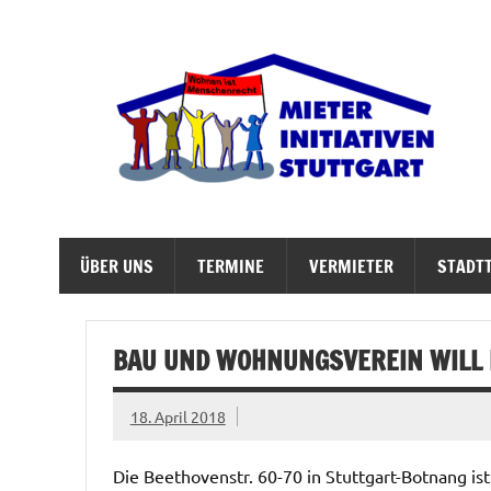
Zum
Inhalt
springen
M
Abrisswahn stoppen – Bezahlbaren Wohnraum v
ÜBER UNS
TERMINE
VERMIETER
STADTT
BAU UND WOHNUNGSVEREIN WILL
18. April 2018
Die Beethovenstr. 60-70 in Stuttgart-Botnang is