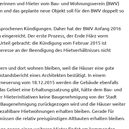
eterinnen und Mieter vom Bau- und Wohnungsverein (BWV)
en und das geplante neue Objekt soll für den BWV doppelt so
esprochenen Kündigungen. Daher hat der BWV Anfang 2016
 eingereicht. Der erste Prozess, der Ende März vorm
 Urteil gebracht: die Kündigung vom Februar 2015 ist
teresse an der Beendigung des Mietverhältnisses nicht
dern und dort wohnen bleiben, weil die Häuser eine gute
tandsbericht eines Architekten bestätigt. In einem
erneuerung vom 18.12.2015 werden die Gebäude ebenfalls
 das Gebiet eine Erhaltungssatzung gibt, hätte dem Bau- und
r Mieterinitiativen keine Baugenehmigung von der Stadt
e Baugenehmigung zurückgezogen wird und die Häuser weiter
bezahlbare Mietwohnungen erhalten bleiben. Gerade für
müssen die relativ preisgünstigen Altbauten erhalten bleiben.
age gegen einen weiteren Mieter findet am kommenden