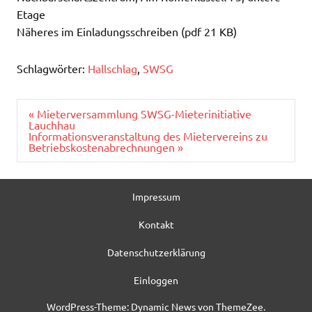
Etage
Näheres im Einladungsschreiben (pdf 21 KB)
Schlagwörter:
Hallschlag
,
SWSG
Beitragsnavigation
« Mieterversammlung SWSG-Mieterinitiative
Lauchhau
Informationsveranstaltung des Mietervereins zu
Betriebskostenabrechnungen »
Impressum
Kontakt
Datenschutzerklärung
Einloggen
WordPress-Theme: Dynamic News von ThemeZee.