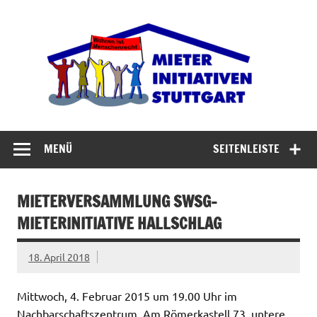
Zum
Inhalt
Miet
springen
Abrisswahn stoppen – Bezahlbaren Wohnraum
verteidigen
MENÜ
SEITENLEISTE
MIETERVERSAMMLUNG SWSG-
MIETERINITIATIVE HALLSCHLAG
18. April 2018
Mittwoch, 4. Februar 2015 um 19.00 Uhr im
Nachbarschaftszentrum, Am Römerkastell 73, untere