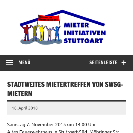
Zum
Inhalt
Miet
springen
Abrisswahn stoppen – Bezahlbaren Wohnraum
verteidigen
MENÜ
SEITENLEISTE
STADTWEITES MIETERTREFFEN VON SWSG-
MIETERN
18. April 2018
Samstag 7. November 2015 um 14.00 Uhr
Altes Feuerwehrhaus in Stuttgart-Süd, Möhringer Str.