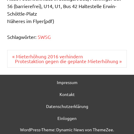
56 (barrierefrei), U14, U1, Bus 42 Haltestelle Erwin-
Schöttle-Platz
Näheres im Flyer(pdf)
Schlagwörter:
SWSG
Beitragsnavigation
« Mieterhöhung 2016 verhindern
Protestaktion gegen die geplante Mieterhöhung »
Impressum
Kontakt
Datenschutzerklärung
Einloggen
WordPress-Theme: Dynamic News von ThemeZee.