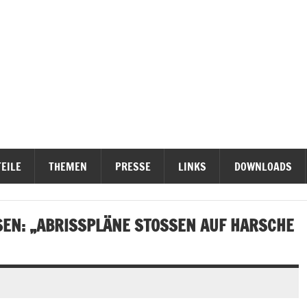
ieterinititativen Stuttgart
erteidigen
EILE
THEMEN
PRESSE
LINKS
DOWNLOADS
N: „ABRISSPLÄNE STOSSEN AUF HARSCHE K