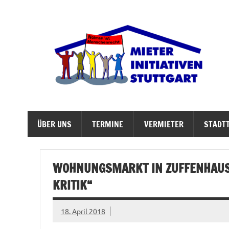
Zum
Inhalt
springen
M
Abrisswahn stoppen – Bezahlbaren Wohnraum v
ÜBER UNS
TERMINE
VERMIETER
STADTT
WOHNUNGSMARKT IN ZUFFENHAUSE
RITIK“
18. April 2018