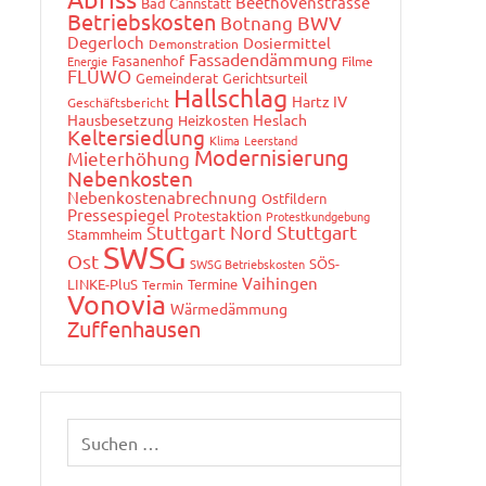
Beethovenstrasse
Bad Cannstatt
Betriebskosten
Botnang
BWV
Degerloch
Dosiermittel
Demonstration
Fassadendämmung
Fasanenhof
Energie
Filme
FLÜWO
Gemeinderat
Gerichtsurteil
Hallschlag
Hartz IV
Geschäftsbericht
Hausbesetzung
Heslach
Heizkosten
Keltersiedlung
Klima
Leerstand
Modernisierung
Mieterhöhung
Nebenkosten
Nebenkostenabrechnung
Ostfildern
Pressespiegel
Protestaktion
Protestkundgebung
Stuttgart Nord
Stuttgart
Stammheim
SWSG
Ost
SÖS-
SWSG Betriebskosten
Vaihingen
LINKE-PluS
Termine
Termin
Vonovia
Wärmedämmung
Zuffenhausen