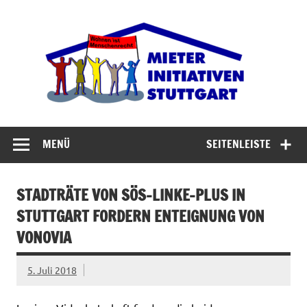
Zum
Inhalt
Miet
springen
Abrisswahn stoppen – Bezahlbaren Wohnraum
verteidigen
MENÜ
SEITENLEISTE
STADTRÄTE VON SÖS-LINKE-PLUS IN
STUTTGART FORDERN ENTEIGNUNG VON
VONOVIA
5. Juli 2018