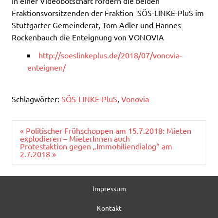
In einer Videobotschaft fordern die beiden
Fraktionsvorsitzenden der Fraktion SÖS-LINKE-PluS im
Stuttgarter Gemeinderat, Tom Adler und Hannes
Rockenbauch die Enteignung von VONOVIA
http://soeslinkeplus.de/2018/07/vonovia-
enteignen/
Schlagwörter:
SÖS-LINKE-PluS
,
Vonovia
Beitragsnavigation
« Politischer Frühschoppen am 15.7.2018: Mieten
explodieren – MieterInnen auch
Protestaktion gegen „Immobiliendialog“ am
2.7.2018 »
Impressum
Kontakt