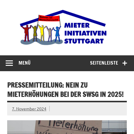
Zum
Inhalt
Miet
springen
Abrisswahn stoppen – Bezahlbaren Wohnraum
verteidigen
MENÜ
SEITENLEISTE
PRESSEMITTEILUNG: NEIN ZU
MIETERHÖHUNGEN BEI DER SWSG IN 2025!
7. November 2024