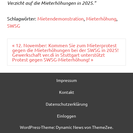
Verzicht auf die Mieterhöhungen in 2025.“
Schlagwörter:
Mietendemonstration
,
Mieterhöhung
,
SWSG
Beitragsnavigation
« 12. November: Kommen Sie zum Mieterprotest
gegen die Mieterhöhungen bei der SWSG in 2025!
Gewerkschaft ver.di in Stuttgart unterstützt
Protest gegen SWSG-Mieterhöhung! »
Impressum
Kontakt
Datenschutzerklärung
Einloggen
WordPress-Theme: Dynamic News von ThemeZee.