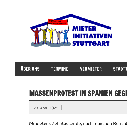
Zum
Inhalt
springen
M
Abrisswahn stoppen – Bezahlbaren Wohnraum v
ÜBER UNS
TERMINE
VERMIETER
STADTT
MASSENPROTEST IN SPANIEN GEG
23. April 2025
Mindetens Zehntausende, nach manchen Bericht