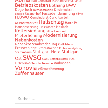
Beethovenstrasse
Bad Cannstatt
Betriebskosten
Botnang
BWV
Degerloch
Dosiermittel
Demonstration
Fassadendämmung
Fasanenhof
Energie
Filme
FLÜWO
Gemeinderat
Gerichtsurteil
Hallschlag
Hartz IV
Geschäftsbericht
Hausbesetzung
Heslach
Heizkosten
Keltersiedlung
Klima
Leerstand
Modernisierung
Mieterhöhung
Nebenkosten
Nebenkostenabrechnung
Ostfildern
Pressespiegel
Protestaktion
Protestkundgebung
Stuttgart Nord
Stuttgart
Stammheim
SWSG
Ost
SÖS-
SWSG Betriebskosten
Vaihingen
LINKE-PluS
Termine
Termin
Vonovia
Wärmedämmung
Zuffenhausen