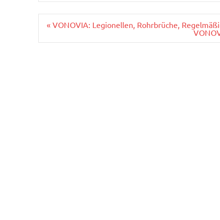
Beitragsnavigation
« VONOVIA: Legionellen, Rohrbrüche, Regelmäßi
VONOVI