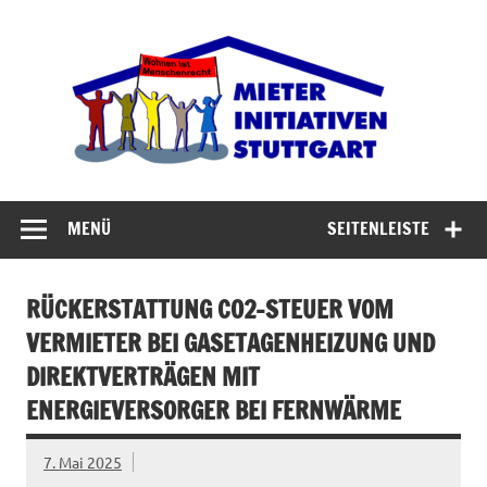
Zum
Inhalt
Miet
springen
Abrisswahn stoppen – Bezahlbaren Wohnraum
verteidigen
MENÜ
SEITENLEISTE
RÜCKERSTATTUNG CO2-STEUER VOM
VERMIETER BEI GASETAGENHEIZUNG UND
DIREKTVERTRÄGEN MIT
ENERGIEVERSORGER BEI FERNWÄRME
7. Mai 2025