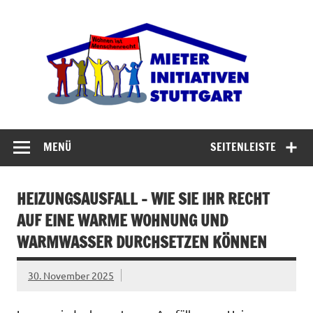
Zum
Inhalt
Miet
springen
Abrisswahn stoppen – Bezahlbaren Wohnraum
verteidigen
MENÜ
SEITENLEISTE
HEIZUNGSAUSFALL – WIE SIE IHR RECHT
AUF EINE WARME WOHNUNG UND
WARMWASSER DURCHSETZEN KÖNNEN
30. November 2025