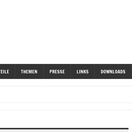
ieterinititativen Stuttgart
erteidigen
EILE
THEMEN
PRESSE
LINKS
DOWNLOADS