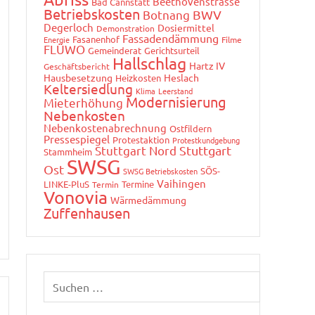
Beethovenstrasse
Bad Cannstatt
Betriebskosten
Botnang
BWV
Degerloch
Dosiermittel
Demonstration
Fassadendämmung
Fasanenhof
Energie
Filme
FLÜWO
Gemeinderat
Gerichtsurteil
Hallschlag
Hartz IV
Geschäftsbericht
Hausbesetzung
Heslach
Heizkosten
Keltersiedlung
Klima
Leerstand
Modernisierung
Mieterhöhung
Nebenkosten
Nebenkostenabrechnung
Ostfildern
Pressespiegel
Protestaktion
Protestkundgebung
Stuttgart Nord
Stuttgart
Stammheim
SWSG
Ost
SÖS-
SWSG Betriebskosten
Vaihingen
LINKE-PluS
Termine
Termin
Vonovia
Wärmedämmung
Zuffenhausen