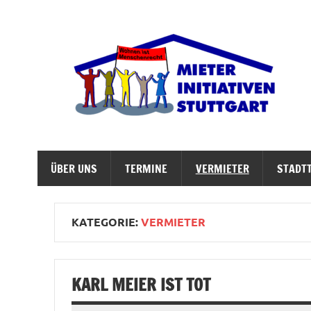
Zum
Inhalt
springen
M
Abrisswahn stoppen – Bezahlbaren Wohnraum v
ÜBER UNS
TERMINE
VERMIETER
STADTT
KATEGORIE:
VERMIETER
KARL MEIER IST TOT