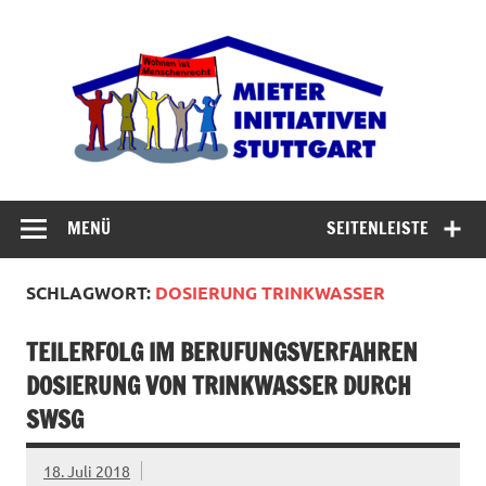
Zum
Inhalt
Miet
springen
Abrisswahn stoppen – Bezahlbaren Wohnraum
verteidigen
MENÜ
SEITENLEISTE
SCHLAGWORT:
DOSIERUNG TRINKWASSER
TEILERFOLG IM BERUFUNGSVERFAHREN
DOSIERUNG VON TRINKWASSER DURCH
SWSG
18. Juli 2018