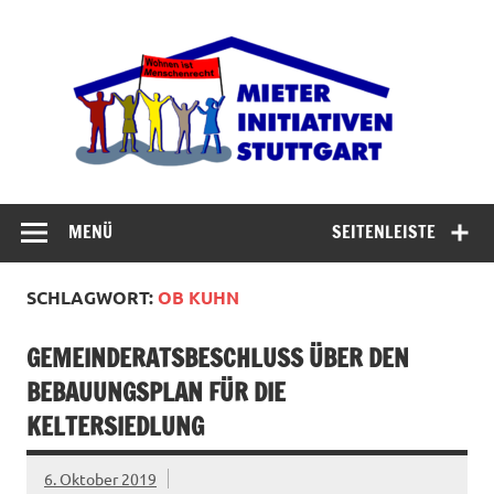
Zum
Inhalt
Miet
springen
Abrisswahn stoppen – Bezahlbaren Wohnraum
verteidigen
MENÜ
SEITENLEISTE
SCHLAGWORT:
OB KUHN
GEMEINDERATSBESCHLUSS ÜBER DEN
BEBAUUNGSPLAN FÜR DIE
KELTERSIEDLUNG
6. Oktober 2019