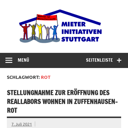
Zum
Inhalt
Miet
springen
Abrisswahn stoppen – Bezahlbaren Wohnraum
verteidigen
MENÜ
SEITENLEISTE
SCHLAGWORT:
ROT
STELLUNGNAHME ZUR ERÖFFNUNG DES
REALLABORS WOHNEN IN ZUFFENHAUSEN-
ROT
7. Juli 2021