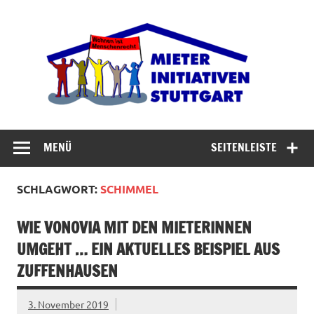
Zum
Inhalt
Miet
springen
Abrisswahn stoppen – Bezahlbaren Wohnraum
verteidigen
MENÜ
SEITENLEISTE
SCHLAGWORT:
SCHIMMEL
WIE VONOVIA MIT DEN MIETERINNEN
UMGEHT … EIN AKTUELLES BEISPIEL AUS
ZUFFENHAUSEN
3. November 2019