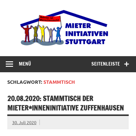
Zum
Inhalt
Miet
springen
Abrisswahn stoppen – Bezahlbaren Wohnraum
verteidigen
MENÜ
SEITENLEISTE
SCHLAGWORT:
STAMMTISCH
20.08.2020: STAMMTISCH DER
MIETER*INNENINITIATIVE ZUFFENHAUSEN
30. Juli 2020