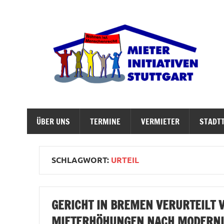
Zum
Inhalt
springen
M
Abrisswahn stoppen – Bezahlbaren Wohnraum v
ÜBER UNS
TERMINE
VERMIETER
STADTT
SCHLAGWORT:
URTEIL
GERICHT IN BREMEN VERURTEILT 
MIETERHÖHUNGEN NACH MODERNI