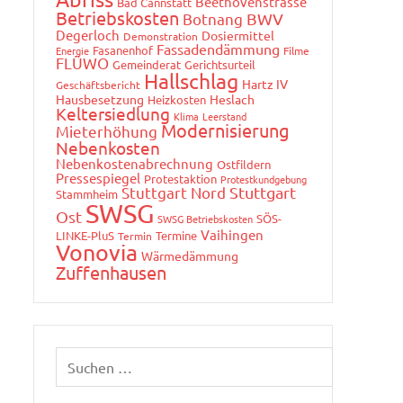
Beethovenstrasse
Bad Cannstatt
Betriebskosten
Botnang
BWV
Degerloch
Dosiermittel
Demonstration
Fassadendämmung
Fasanenhof
Energie
Filme
FLÜWO
Gemeinderat
Gerichtsurteil
Hallschlag
Hartz IV
Geschäftsbericht
Hausbesetzung
Heslach
Heizkosten
Keltersiedlung
Klima
Leerstand
Modernisierung
Mieterhöhung
Nebenkosten
Nebenkostenabrechnung
Ostfildern
Pressespiegel
Protestaktion
Protestkundgebung
Stuttgart Nord
Stuttgart
Stammheim
SWSG
Ost
SÖS-
SWSG Betriebskosten
Vaihingen
LINKE-PluS
Termine
Termin
Vonovia
Wärmedämmung
Zuffenhausen