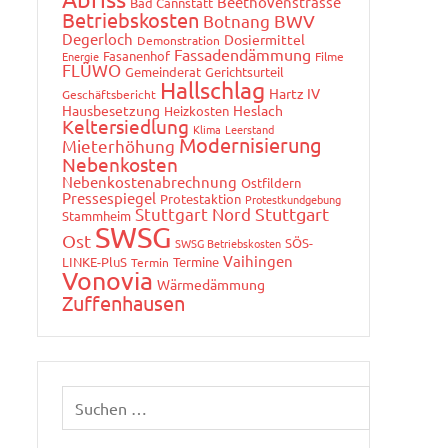
Beethovenstrasse
Bad Cannstatt
Betriebskosten
Botnang
BWV
Degerloch
Dosiermittel
Demonstration
Fassadendämmung
Fasanenhof
Energie
Filme
FLÜWO
Gemeinderat
Gerichtsurteil
Hallschlag
Hartz IV
Geschäftsbericht
Hausbesetzung
Heslach
Heizkosten
Keltersiedlung
Klima
Leerstand
Modernisierung
Mieterhöhung
Nebenkosten
Nebenkostenabrechnung
Ostfildern
Pressespiegel
Protestaktion
Protestkundgebung
Stuttgart Nord
Stuttgart
Stammheim
SWSG
Ost
SÖS-
SWSG Betriebskosten
Vaihingen
LINKE-PluS
Termine
Termin
Vonovia
Wärmedämmung
Zuffenhausen