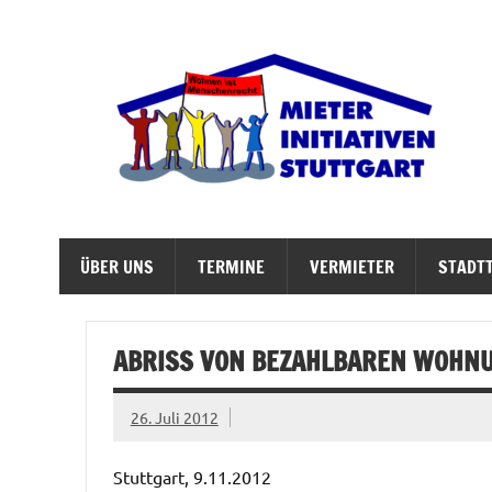
Zum
Inhalt
springen
M
Abrisswahn stoppen – Bezahlbaren Wohnraum v
ÜBER UNS
TERMINE
VERMIETER
STADTT
ABRISS VON BEZAHLBAREN WOHNUN
26. Juli 2012
Stuttgart, 9.11.2012