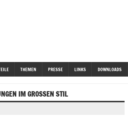
ieterinititativen Stuttgart
erteidigen
EILE
THEMEN
PRESSE
LINKS
DOWNLOADS
GEN IM GROSSEN STIL