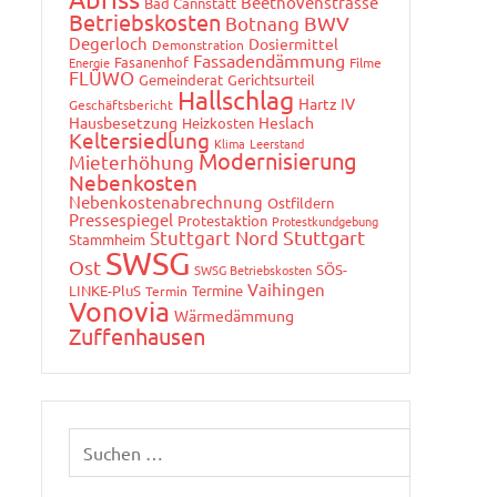
Beethovenstrasse
Bad Cannstatt
Betriebskosten
Botnang
BWV
Degerloch
Dosiermittel
Demonstration
Fassadendämmung
Fasanenhof
Energie
Filme
FLÜWO
Gemeinderat
Gerichtsurteil
Hallschlag
Hartz IV
Geschäftsbericht
Hausbesetzung
Heslach
Heizkosten
Keltersiedlung
Klima
Leerstand
Modernisierung
Mieterhöhung
Nebenkosten
Nebenkostenabrechnung
Ostfildern
Pressespiegel
Protestaktion
Protestkundgebung
Stuttgart Nord
Stuttgart
Stammheim
SWSG
Ost
SÖS-
SWSG Betriebskosten
Vaihingen
LINKE-PluS
Termine
Termin
Vonovia
Wärmedämmung
Zuffenhausen