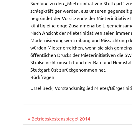
Siedlung zu den „Mieterinitiativen Stuttgart“ z
schlagkräftiger werden, aus unseren gegenseiti
begründet der Vorsitzende der Mieterinitiative L
künftig eine enge Zusammenarbeit, gemeinsame
Nach Ansicht der Mieterinitiativen seien imme
Modernisierungsvertreibung und Missachtung de
würden Mieter erreichen, wenn sie sich gemeins
öffentlichen Drucks der Mieterinitiativen die 
Straße nicht umsetzt und der Bau- und Heimstät
Stuttgart Ost zurückgenommen hat.
Rückfragen
Ursel Beck, Vorstandsmitglied Mieter/Bürgerinit
Beitragsnavigation
« Betriebskostenspiegel 2014