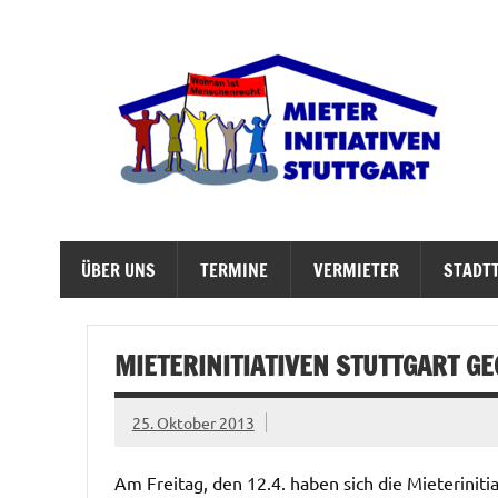
Zum
Inhalt
springen
M
Abrisswahn stoppen – Bezahlbaren Wohnraum v
ÜBER UNS
TERMINE
VERMIETER
STADTT
MIETERINITIATIVEN STUTTGART G
25. Oktober 2013
Am Freitag, den 12.4. haben sich die Mieterinit