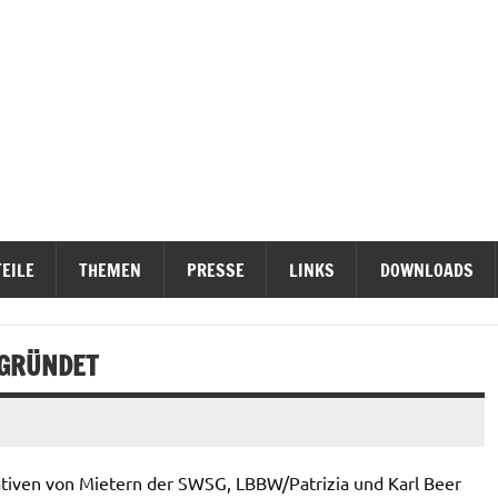
ieterinititativen Stuttgart
erteidigen
EILE
THEMEN
PRESSE
LINKS
DOWNLOADS
EGRÜNDET
iativen von Mietern der SWSG, LBBW/Patrizia und Karl Beer