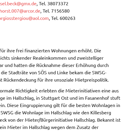
rsel.beck@gmx.de
, Tel. 38073372
horst.007@arcor.de
, Tel. 7156580
rgiosstergiou@aol.com
, Tel. 600263
für ihre frei finanzierten Wohnungen erhöht. Die
sichts sinkender Realeinkommen und zweistelliger
ar und hatten die Rücknahme dieser Erhöhung durch
f die Stadträte von SÖS und Linke bekam die SWSG-
 Rückendeckung für ihre unsoziale Mietpreispolitik.
rmale Richtigkeit erlebten die Mieterinitiativen eine aus
e im Hallschlag, in Stuttgart Ost und im Fasanenhof stuft
ein. Diese Eingruppierung gilt für die besten Wohnlagen in
ie SWSG die Wohnlage im Hallschlag wie den Killesberg
Beck von der Mieter/Bürgerinitiative Hallschlag. Bekannt ist
m ein Mieter im Hallschlag wegen dem Zusatz der