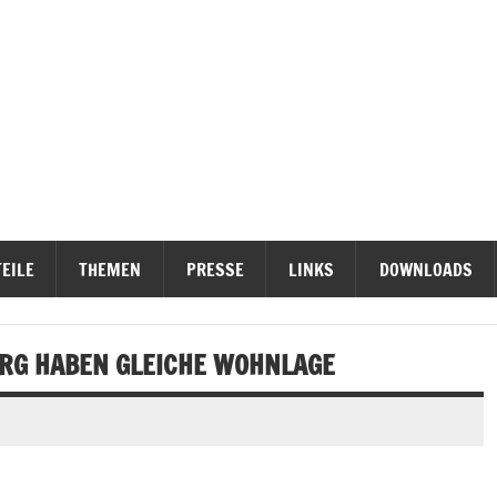
ieterinititativen Stuttgart
erteidigen
EILE
THEMEN
PRESSE
LINKS
DOWNLOADS
ERG HABEN GLEICHE WOHNLAGE