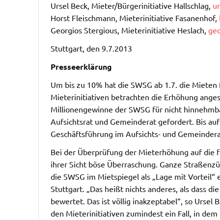
Ursel Beck, Mieter/Bürgerinitiative Hallschlag,
u
Horst Fleischmann, Mieterinitiative Fasanenhof,
Georgios Stergious, Mieterinitiative Heslach,
geo
Stuttgart, den 9.7.2013
Presseerklärung
Um bis zu 10% hat die SWSG ab 1.7. die Mieten 
Mieterinitiativen betrachten die Erhöhung ange
Millionengewinne der SWSG für nicht hinnehmb
Aufsichtsrat und Gemeinderat gefordert. Bis au
Geschäftsführung im Aufsichts- und Gemeinderat
Bei der Überprüfung der Mieterhöhung auf die fo
ihrer Sicht böse Überraschung. Ganze Straßenzüg
die SWSG im Mietspiegel als „Lage mit Vorteil“ 
Stuttgart. „Das heißt nichts anderes, als dass d
bewertet. Das ist völlig inakzeptabel“, so Ursel 
den Mieterinitiativen zumindest ein Fall, in de