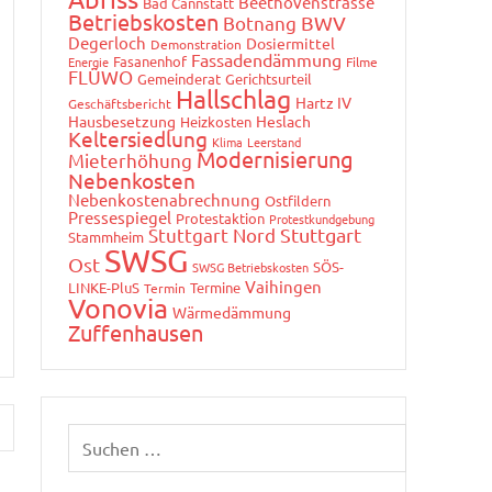
Beethovenstrasse
Bad Cannstatt
Betriebskosten
Botnang
BWV
Degerloch
Dosiermittel
Demonstration
Fassadendämmung
Fasanenhof
Energie
Filme
FLÜWO
Gemeinderat
Gerichtsurteil
Hallschlag
Hartz IV
Geschäftsbericht
Hausbesetzung
Heslach
Heizkosten
Keltersiedlung
Klima
Leerstand
Modernisierung
Mieterhöhung
Nebenkosten
Nebenkostenabrechnung
Ostfildern
Pressespiegel
Protestaktion
Protestkundgebung
Stuttgart Nord
Stuttgart
Stammheim
SWSG
Ost
SÖS-
SWSG Betriebskosten
Vaihingen
LINKE-PluS
Termine
Termin
Vonovia
Wärmedämmung
Zuffenhausen