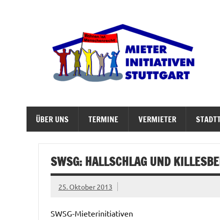
Zum
Inhalt
springen
M
Abrisswahn stoppen – Bezahlbaren Wohnraum v
ÜBER UNS
TERMINE
VERMIETER
STADTT
SWSG: HALLSCHLAG UND KILLESB
25. Oktober 2013
SWSG-Mieterinitiativen