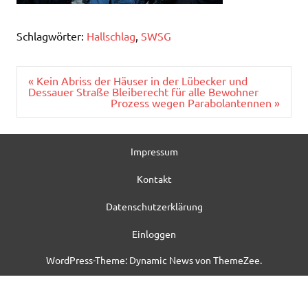
Schlagwörter:
Hallschlag
,
SWSG
Beitragsnavigation
« Kein Abriss der Häuser in der Lübecker und
Dessauer Straße Bleiberecht für alle Bewohner
Prozess wegen Parabolantennen »
Impressum
Kontakt
Datenschutzerklärung
Einloggen
WordPress-Theme: Dynamic News von ThemeZee.