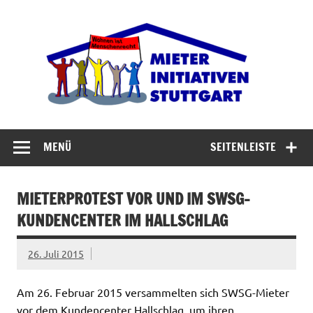
Zum
Inhalt
Miet
springen
Abrisswahn stoppen – Bezahlbaren Wohnraum
verteidigen
MENÜ
SEITENLEISTE
MIETERPROTEST VOR UND IM SWSG-
KUNDENCENTER IM HALLSCHLAG
26. Juli 2015
Am 26. Februar 2015 versammelten sich SWSG-Mieter
vor dem Kundencenter Hallschlag, um ihren