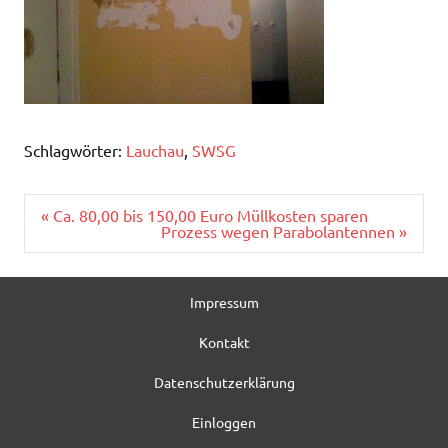
Schlagwörter:
Lauchau
,
SWSG
Beitragsnavigation
« Ca. 80,00 bis 150,00 Euro Müllkosten sparen
Prozess wegen Parabolantennen »
Impressum
Kontakt
Datenschutzerklärung
Einloggen