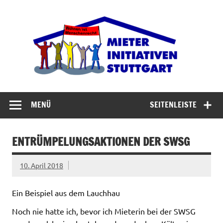
Zum
Inhalt
Miet
springen
Abrisswahn stoppen – Bezahlbaren Wohnraum
verteidigen
MENÜ
SEITENLEISTE
ENTRÜMPELUNGSAKTIONEN DER SWSG
10. April 2018
Ein Beispiel aus dem Lauchhau
Noch nie hatte ich, bevor ich Mieterin bei der SWSG