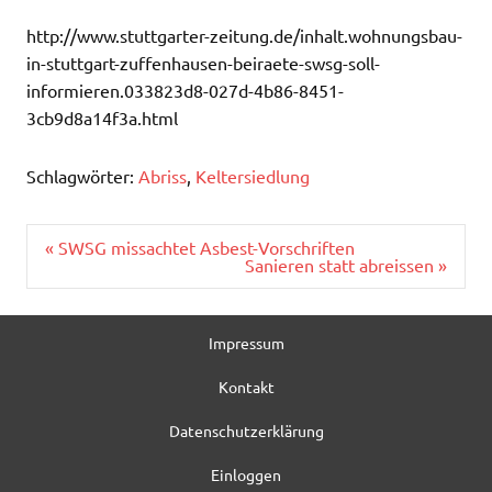
http://www.stuttgarter-zeitung.de/inhalt.wohnungsbau-
in-stuttgart-zuffenhausen-beiraete-swsg-soll-
informieren.033823d8-027d-4b86-8451-
3cb9d8a14f3a.html
Schlagwörter:
Abriss
,
Keltersiedlung
Beitragsnavigation
« SWSG missachtet Asbest-Vorschriften
Sanieren statt abreissen »
Impressum
Kontakt
Datenschutzerklärung
Einloggen