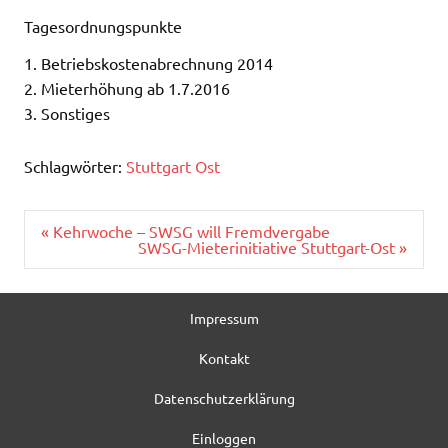
Tagesordnungspunkte
1. Betriebskostenabrechnung 2014
2. Mieterhöhung ab 1.7.2016
3. Sonstiges
Schlagwörter:
Stuttgart Ost
Beitragsnavigation
« Kehrwoche – SWSG will Fremdvergabe
SWSG-Mieterinitiative Stuttgart-Ost »
Impressum
Kontakt
Datenschutzerklärung
Einloggen