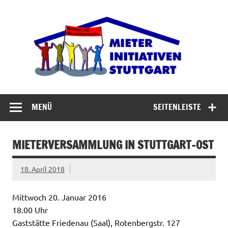
Zum
Inhalt
Miet
springen
Abrisswahn stoppen – Bezahlbaren Wohnraum
verteidigen
MENÜ
SEITENLEISTE
MIETERVERSAMMLUNG IN STUTTGART-OST
18. April 2018
Mittwoch 20. Januar 2016
18.00 Uhr
Gaststätte Friedenau (Saal), Rotenbergstr. 127