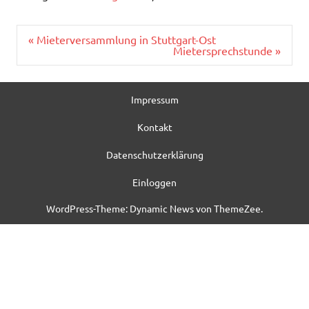
Beitragsnavigation
« Mieterversammlung in Stuttgart-Ost
Mietersprechstunde »
Impressum
Kontakt
Datenschutzerklärung
Einloggen
WordPress-Theme: Dynamic News von ThemeZee.