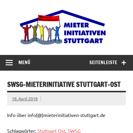
Zum
Inhalt
Miet
springen
Abrisswahn stoppen – Bezahlbaren Wohnraum
verteidigen
MENÜ
SEITENLEISTE
SWSG-MIETERINITIATIVE STUTTGART-OST
18. April 2018
Info über info(@)mieterinitiativen-stuttgart.de
Schlagwörter:
Stuttgart Ost
,
SWSG