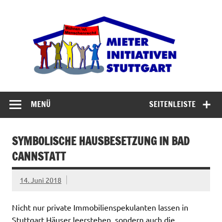
Zum
Inhalt
Miet
springen
Abrisswahn stoppen – Bezahlbaren Wohnraum
verteidigen
MENÜ
SEITENLEISTE
SYMBOLISCHE HAUSBESETZUNG IN BAD
CANNSTATT
14. Juni 2018
Nicht nur private Immobilienspekulanten lassen in
Stuttgart Häuser leerstehen, sondern auch die