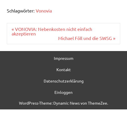
Schlagwörter:
Vonovia
Beitragsnavigation
« VONOVIA: Nebenkosten nicht einfach
akzeptieren
Michael Föll und die SWSG »
Impressum
Kontakt
Datenschutzerklärung
Einloggen
WordPress-Theme: Dynamic News von ThemeZee.