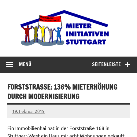
Zum
Inhalt
Miet
springen
Abrisswahn stoppen – Bezahlbaren Wohnraum
verteidigen
MENÜ
SEITENLEISTE
FORSTSTRASSE: 136% MIETERHÖHUNG D
URCH MODERNISIERUNG
19. Februar 2019
Ein Immobilienhai hat in der Forststraße 168 in
Stuttgart-West ein Haus mit acht Wohnungen gekauft.