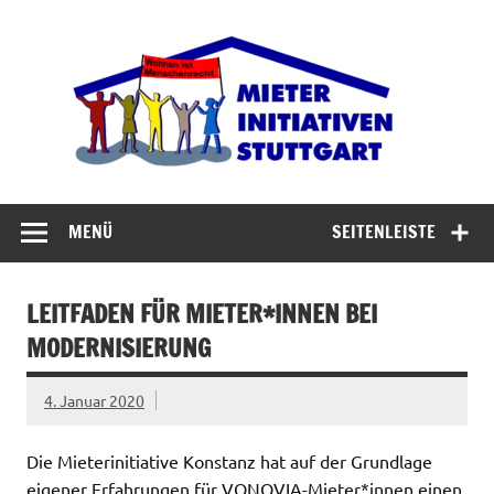
Zum
Inhalt
Miet
springen
Abrisswahn stoppen – Bezahlbaren Wohnraum
verteidigen
MENÜ
SEITENLEISTE
LEITFADEN FÜR MIETER*INNEN BEI
MODERNISIERUNG
4. Januar 2020
Die Mieterinitiative Konstanz hat auf der Grundlage
eigener Erfahrungen für VONOVIA-Mieter*innen einen